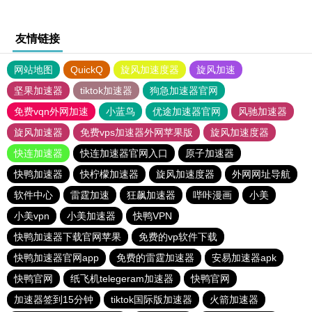
友情链接
网站地图
QuickQ
旋风加速度器
旋风加速
坚果加速器
tiktok加速器
狗急加速器官网
免费vqn外网加速
小蓝鸟
优途加速器官网
风驰加速器
旋风加速器
免费vps加速器外网苹果版
旋风加速度器
快连加速器
快连加速器官网入口
原子加速器
快鸭加速器
快柠檬加速器
旋风加速度器
外网网址导航
软件中心
雷霆加速
狂飙加速器
哔咔漫画
小美
小美vpn
小美加速器
快鸭VPN
快鸭加速器下载官网苹果
免费的vp软件下载
快鸭加速器官网app
免费的雷霆加速器
安易加速器apk
快鸭官网
纸飞机telegeram加速器
快鸭官网
加速器签到15分钟
tiktok国际版加速器
火箭加速器