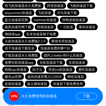
纸飞机加速器永久免费版
跨境加速器
飞驰加速器下载
anyconnect加速器
飞机加速
河马加速下载
盘古加速器官网
hammer加速器
快鸭游戏加速器
旋风加速官网下载
快喵加速器
一元机场
暴风加速器
佛跳墙app
安卓加速器梯子免费
火箭加速器永久免费版2.2.0
爬墙专用加速器
原子加速器下载安卓
加速器免费的哪个好
下载加速器永久免费版
国内上twitter用什么加速器
免费谷歌加速器app
谷歌加速器下载
安易加速器
快喵vpv加速器
桔子云
登录ins的加速器
夏时加速器
极光vp官网
旋风加速官网入口2024
啊哈加速器
蓝猫加速器
纵云梯加速器
加速器下载免费使用
78加速器
apn加速器免费版下载
老王加速免费版v2.2.23
永久免费使用的加速器
下载
0.016596s
首页
安卓
苹果
排行
推荐