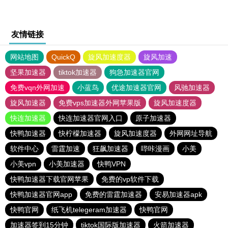
友情链接
网站地图
QuickQ
旋风加速度器
旋风加速
坚果加速器
tiktok加速器
狗急加速器官网
免费vqn外网加速
小蓝鸟
优途加速器官网
风驰加速器
旋风加速器
免费vps加速器外网苹果版
旋风加速度器
快连加速器
快连加速器官网入口
原子加速器
快鸭加速器
快柠檬加速器
旋风加速度器
外网网址导航
软件中心
雷霆加速
狂飙加速器
哔咔漫画
小美
小美vpn
小美加速器
快鸭VPN
快鸭加速器下载官网苹果
免费的vp软件下载
快鸭加速器官网app
免费的雷霆加速器
安易加速器apk
快鸭官网
纸飞机telegeram加速器
快鸭官网
加速器签到15分钟
tiktok国际版加速器
火箭加速器