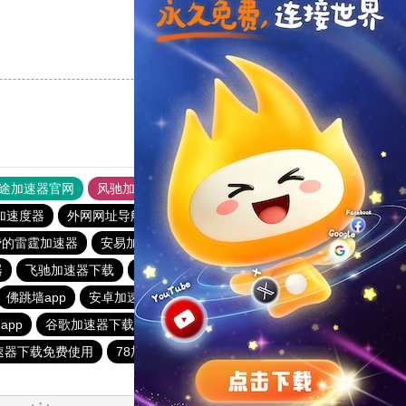
支持
[0]
反对
[0]
途加速器官网
风驰加速器
旋风加速器
加速度器
外网网址导航
软件中心
雷霆加速
狂飙加速器
费的雷霆加速器
安易加速器apk
快鸭官网
器
飞驰加速器下载
anyconnect加速器
飞机加速
佛跳墙app
安卓加速器梯子免费
火箭加速器永久免费版2.2.0
app
谷歌加速器下载
安易加速器
快喵vpv加速器
速器下载免费使用
78加速器
apn加速器免费版下载