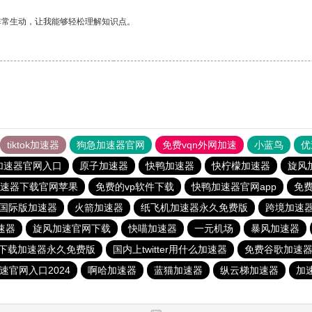
非常生动，让我能够轻松理解知识点。
tiktok加速器
狗急加速器官网
免费vqn外网加速
小蓝鸟
优
加速器官网入口
原子加速器
快鸭加速器
快柠檬加速器
旋风
速器下载官网苹果
免费的vp软件下载
快鸭加速器官网app
免
tok国际版加速器
火箭加速器
纸飞机加速器永久免费版
跨境加速
速器
旋风加速官网下载
快喵加速器
一元机场
暴风加速器
下载加速器永久免费版
国内上twitter用什么加速器
免费谷歌加速器
速官网入口2024
啊哈加速器
蓝猫加速器
纵云梯加速器
加