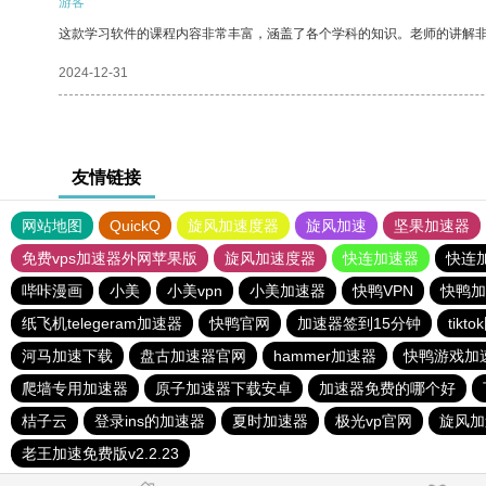
游客
这款学习软件的课程内容非常丰富，涵盖了各个学科的知识。老师的讲解
2024-12-31
友情链接
网站地图
QuickQ
旋风加速度器
旋风加速
坚果加速器
免费vps加速器外网苹果版
旋风加速度器
快连加速器
快连
哔咔漫画
小美
小美vpn
小美加速器
快鸭VPN
快鸭加
纸飞机telegeram加速器
快鸭官网
加速器签到15分钟
tik
河马加速下载
盘古加速器官网
hammer加速器
快鸭游戏加
爬墙专用加速器
原子加速器下载安卓
加速器免费的哪个好
桔子云
登录ins的加速器
夏时加速器
极光vp官网
旋风加
老王加速免费版v2.2.23